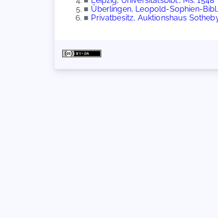
■
Leipzig, Universitätsbibl., Ms. 1548
■
Überlingen, Leopold-Sophien-Bibl.
■
Privatbesitz, Auktionshaus Sotheb