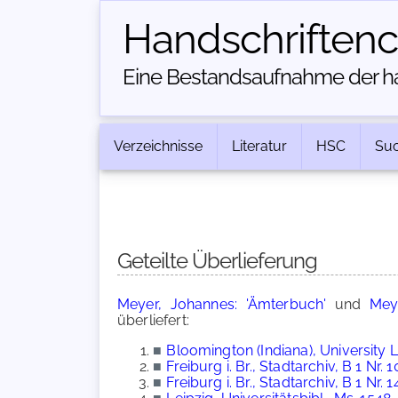
Handschriften­
Eine Bestandsaufnahme der han
Verzeichnisse
Literatur
HSC
Su
Geteilte Überlieferung
Meyer, Johannes: 'Ämterbuch'
und
Mey
überliefert:
■
Bloomington (Indiana), University Li
■
Freiburg i. Br., Stadtarchiv, B 1 Nr. 
■
Freiburg i. Br., Stadtarchiv, B 1 Nr. 1