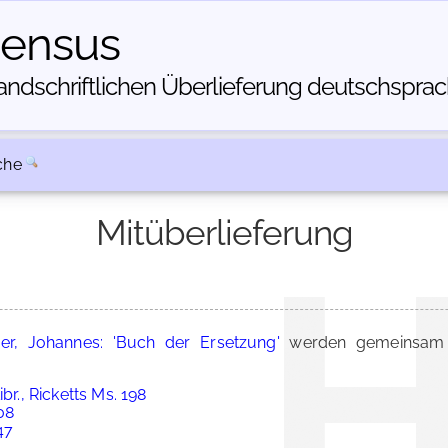
census
dschriftlichen Über­lieferung deutschsprachi
che
Mitüberlieferung
er, Johannes: 'Buch der Ersetzung'
werden gemeinsam i
br., Ricketts Ms. 198
108
47