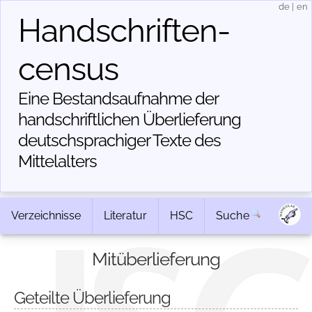
de
|
en
Handschriften­
census
Eine Bestandsaufnahme der
handschriftlichen Über­lieferung
deutschsprachiger Texte des
Mittelalters
Verzeichnisse
Literatur
HSC
Suche
Mitüberlieferung
Geteilte Überlieferung