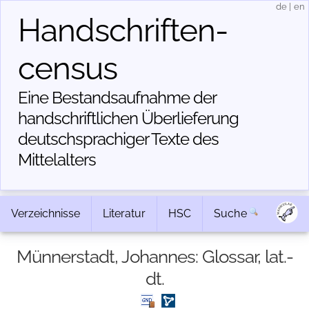
de
|
en
Handschriften­
census
Eine Bestandsaufnahme der
handschriftlichen Über­lieferung
deutschsprachiger Texte des
Mittelalters
Verzeichnisse
Literatur
HSC
Suche
Münnerstadt, Johannes: Glossar, lat.-
dt.