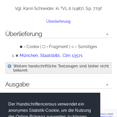
2
Vgl. Karin Schneider, in:
VL 6 (1987), Sp. 779f.
Überlieferung
Überlieferung
■ = Codex | □ = Fragment | ○ = Sonstiges
■
München, Staatsbibl., Clm 13571
Weitere handschriftliche Textzeugen sind bisher nicht
bekannt.
Ausgabe
fehlt
Der Handschriftencensus verwendet ein
anonymes Statistik-Cookie, um die Nutzung
Handschriftencensus 2026
der Online-Präsenz auswerten zu können.
Impressum
|