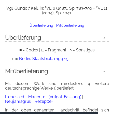
2
2
Vgl. Gundolf Keil, in:
VL 6 (1987), Sp. 783-790 +
VL 11
(2004), Sp. 1041.
Überlieferung
|
Mitüberlieferung
Überlieferung
■ = Codex | □ = Fragment | ○ = Sonstiges
■
Berlin, Staatsbibl., mgq 15
Mitüberlieferung
Mit diesem Werk sind mindestens 4 weitere
deutschsprachige Werke überliefert.
Liebeslied
|
'Macer', dt. (Vulgat-Fassung)
|
Neujahrsgruß
|
Rezept(e)
In der oben genannten Handschrift befindet sich