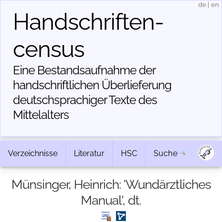
de
|
en
Handschriften­
census
Eine Bestandsaufnahme der
handschriftlichen Über­lieferung
deutschsprachiger Texte des
Mittelalters
Verzeichnisse
Literatur
HSC
Suche
Münsinger, Heinrich: 'Wundärztliches
Manual', dt.