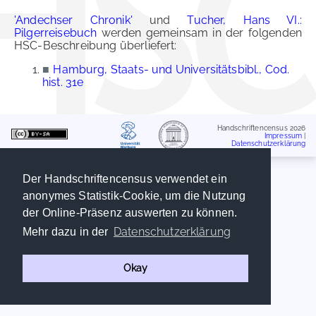
'Andechser Chronik'
und
Tucher, Hans VI.:
Pilgerreisebuch
werden gemeinsam in der folgenden
HSC-Beschreibung überliefert:
■
Hamburg, Staats- und Universitätsbibl., Cod.
hist. 31e
Handschriftencensus 2026
Impressum
|
Datenschutzerklärung
Der Handschriftencensus verwendet ein
anonymes Statistik-Cookie, um die Nutzung
der Online-Präsenz auswerten zu können.
Datenschutzerklärung
Mehr dazu in der
Okay