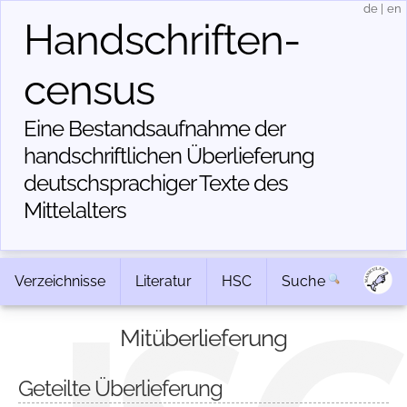
de
|
en
Handschriften­
census
Eine Bestandsaufnahme der
handschriftlichen Über­lieferung
deutschsprachiger Texte des
Mittelalters
Verzeichnisse
Literatur
HSC
Suche
Mitüberlieferung
Geteilte Überlieferung