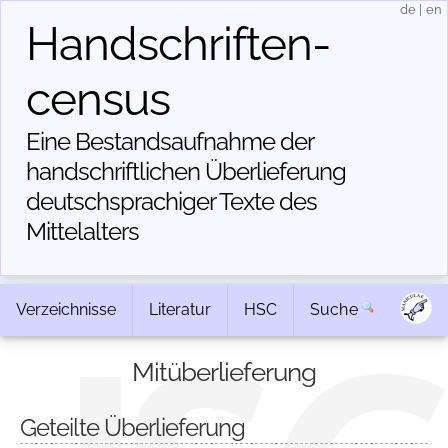
de
|
en
Handschriften­
census
Eine Bestandsaufnahme der
handschriftlichen Über­lieferung
deutschsprachiger Texte des
Mittelalters
Verzeichnisse
Literatur
HSC
Suche
Mitüberlieferung
Geteilte Überlieferung