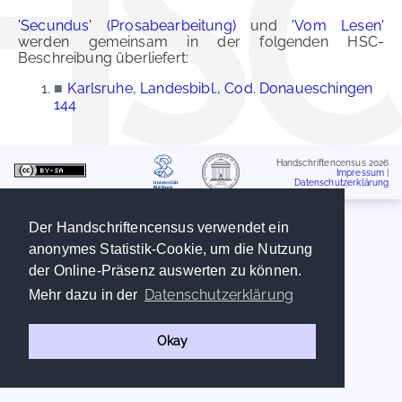
'Secundus' (Prosabearbeitung)
und
'Vom Lesen'
werden gemeinsam in der folgenden HSC-
Beschreibung überliefert:
■
Karlsruhe, Landesbibl., Cod. Donaueschingen
144
Handschriftencensus 2026
Impressum
|
Datenschutzerklärung
Der Handschriftencensus verwendet ein
anonymes Statistik-Cookie, um die Nutzung
der Online-Präsenz auswerten zu können.
Datenschutzerklärung
Mehr dazu in der
Okay