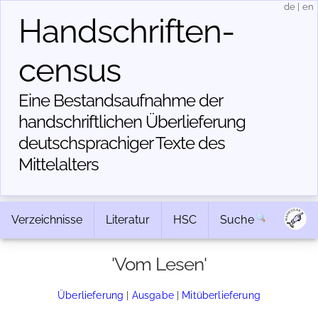
de
|
en
Handschriften­
census
Eine Bestandsaufnahme der
handschriftlichen Über­lieferung
deutschsprachiger Texte des
Mittelalters
Verzeichnisse
Literatur
HSC
Suche
'Vom Lesen'
Überlieferung
|
Ausgabe
|
Mitüberlieferung