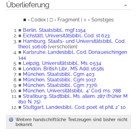
Überlieferung
■ = Codex | □ = Fragment | ○ = Sonstiges
■
Berlin, Staatsbibl., mgf 1154
■
Eichstätt, Universitätsbibl., Cod. st 623
■
Hamburg, Staats- und Universitätsbibl., Cod.
theol. 1060b
[verschollen]
■
Karlsruhe, Landesbibl., Cod. Donaueschingen
144
■
Leipzig, Universitätsbibl., Ms. 0534
■
London, British Libr., MS Add. 16581
■
München, Staatsbibl., Cgm 403
■
München, Staatsbibl., Cgm 1017
■
München, Staatsbibl., Cgm 7376
■
München, Universitätsbibl., 4° Cod. ms. 788
■
Straßburg, Stadtbibl., Ms. allem. 287 (früher M
810 N. 75)
■
Stuttgart, Landesbibl., Cod. poet. et phil. 2° 10
Weitere handschriftliche Textzeugen sind bisher nicht
bekannt.