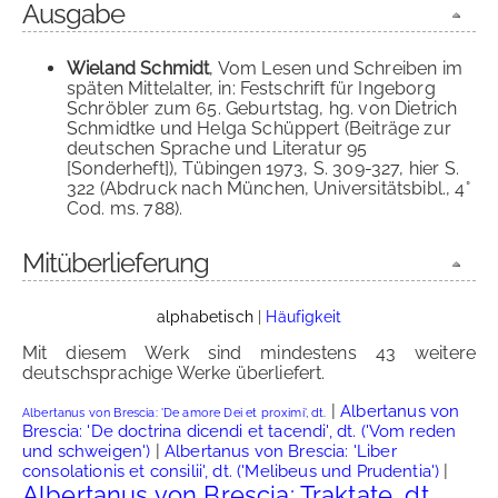
Ausgabe
Wieland Schmidt
, Vom Lesen und Schreiben im
späten Mittelalter, in: Festschrift für Ingeborg
Schröbler zum 65. Geburtstag, hg. von Dietrich
Schmidtke und Helga Schüppert (Beiträge zur
deutschen Sprache und Literatur 95
[Sonderheft]), Tübingen 1973, S. 309-327, hier S.
322 (Abdruck nach München, Universitätsbibl., 4°
Cod. ms. 788).
Mitüberlieferung
alphabetisch
|
Häufigkeit
Mit diesem Werk sind mindestens 43 weitere
deutschsprachige Werke überliefert.
|
Albertanus von
Albertanus von Brescia: 'De amore Dei et proximi', dt.
Brescia: 'De doctrina dicendi et tacendi', dt. ('Vom reden
|
und schweigen')
Albertanus von Brescia: 'Liber
|
consolationis et consilii', dt. ('Melibeus und Prudentia')
Albertanus von Brescia: Traktate, dt.