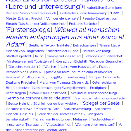
('Lere und unterweisung')
|
|
Autoritäten-Sammlung
|
|
|
'Cato'
Balderer, Simon: Stadtratsspruch
'Bollstatters Spruchsammlung'
|
|
Meister Eckhart: Predigt
'Von der elenden sele'
Pseudo-Engelhart von
|
|
Ebrach: 'Das Buch der Vollkommenheit'
Freidank: Sprüche
'Fürstenspiegel
Wiewol all menschen
erstlich entsprungen aus ainer wurczel
Adam
'
|
|
|
Geistliche Texte / Traktate / Betrachtungen
'Greisenklage'
|
Heinrich von Langenstein: 'Erkenntnis der Sünde'
Heinrich von Rang:
|
|
|
Stadtratsgedicht
Irrfrid
'Jammerruf des Toten'
Johannes von Indersdorf:
|
'Fürstenlehren mit Tobiaslehre'
Konrad von Eichstätt: 'Regel der Gesundheit'
|
|
'Die Lehre von den fünf Worten'
'Lehre vom Haushaben' = Pseudo-
Bernhard von Clairvaux: 'Epistola ad Raimundum de cura et modo rei
|
familiaris' (PL 182, 647-651, Ep. 456), dt. Bearbeitung
Marquard von Lindau:
|
|
Deutsche Predigten
Martin von Troppau: Chronik, dt.
Österreichischer
|
|
Bibelübersetzer: '(Klosterneuburger) Evangelienwerk'
Predigt(en)
|
|
|
Rechtsregeln
'Schwur zur Christenheit'
'Secundus' (Prosabearbeitung)
|
'Sermo de corpore Christi' (deutsch)
'Sermo de matrimonio' (deutsch)
|
|
|
'Spiegel der Seele'
Seuse, Heinrich: 'Büchlein der ewigen Weisheit'
|
|
'Sprüche der zwölf Meister zu Paris'
Spruchsammlung
Steinhöwel,
|
Heinrich: 'Griseldis'
'Streit der vier Töchter Gottes' / 'Von gotes
|
|
barmherzigkeit'
Thüring von Ringoltingen: 'Melusine'
Tischzuchten /
|
|
|
'Innsbrucker Tischzucht'
'Vitaspatrum', dt.
'Wer kann allen recht tun?'
Von
den Zeichen während der Passion Christi