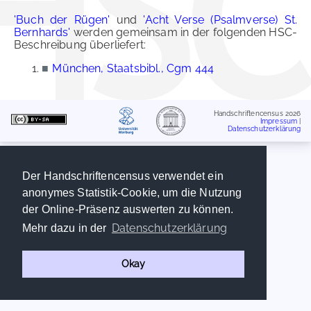
'Buch der Rügen'
und
'Acht Verse (Psalmverse) St.
Bernhards'
werden gemeinsam in der folgenden HSC-
Beschreibung überliefert:
■
München, Staatsbibl., Cgm 444
Handschriftencensus 2026
Impressum
|
Datenschutzerklärung
Der Handschriftencensus verwendet ein
anonymes Statistik-Cookie, um die Nutzung
der Online-Präsenz auswerten zu können.
Datenschutzerklärung
Mehr dazu in der
Okay