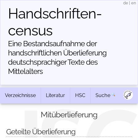
de
|
en
Handschriften­
census
Eine Bestandsaufnahme der
handschriftlichen Über­lieferung
deutschsprachiger Texte des
Mittelalters
Verzeichnisse
Literatur
HSC
Suche
Mitüberlieferung
Geteilte Überlieferung