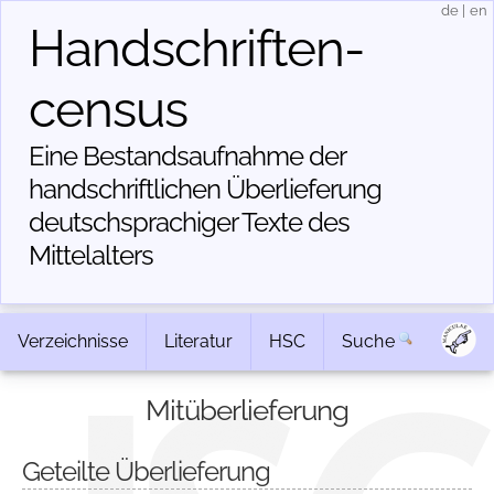
de
|
en
Handschriften­
census
Eine Bestandsaufnahme der
handschriftlichen Über­lieferung
deutschsprachiger Texte des
Mittelalters
Verzeichnisse
Literatur
HSC
Suche
Mitüberlieferung
Geteilte Überlieferung