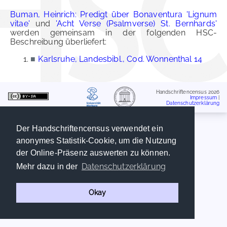
Buman, Heinrich: Predigt über Bonaventura 'Lignum
vitae'
und
'Acht Verse (Psalmverse) St. Bernhards'
werden gemeinsam in der folgenden HSC-
Beschreibung überliefert:
■
Karlsruhe, Landesbibl., Cod. Wonnenthal 14
Handschriftencensus 2026
Impressum
|
Datenschutzerklärung
Der Handschriftencensus verwendet ein
anonymes Statistik-Cookie, um die Nutzung
der Online-Präsenz auswerten zu können.
Datenschutzerklärung
Mehr dazu in der
Okay