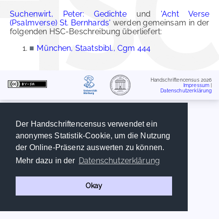
Suchenwirt, Peter: Gedichte
und
'Acht Verse
(Psalmverse) St. Bernhards'
werden gemeinsam in der
folgenden HSC-Beschreibung überliefert:
■
München, Staatsbibl., Cgm 444
Handschriftencensus 2026
Impressum
|
Datenschutzerklärung
Der Handschriftencensus verwendet ein
anonymes Statistik-Cookie, um die Nutzung
der Online-Präsenz auswerten zu können.
Datenschutzerklärung
Mehr dazu in der
Okay