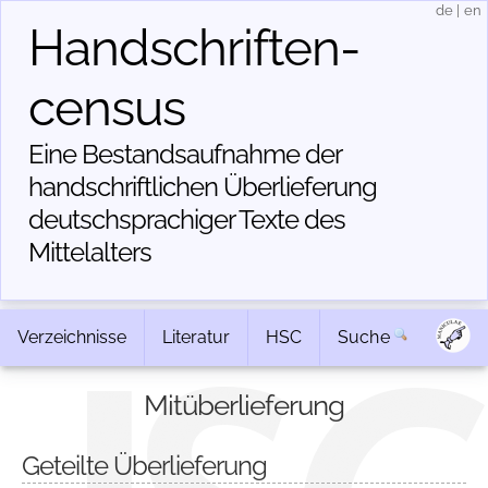
de
|
en
Handschriften­
census
Eine Bestandsaufnahme der
handschriftlichen Über­lieferung
deutschsprachiger Texte des
Mittelalters
Verzeichnisse
Literatur
HSC
Suche
Mitüberlieferung
Geteilte Überlieferung