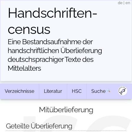
de
|
en
Handschriften­
census
Eine Bestandsaufnahme der
handschriftlichen Über­lieferung
deutschsprachiger Texte des
Mittelalters
Verzeichnisse
Literatur
HSC
Suche
Mitüberlieferung
Geteilte Überlieferung