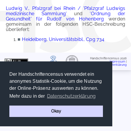
Ludwig V., Pfalzgraf bei Rhein / 'Pfalzgraf Ludwigs
medizinische Sammlung'
und
'Ordnung der
Gesundheit' für Rudolf von Hohenberg
werden
gemeinsam in der folgenden HSC-Beschreibung
überliefert:
■
Heidelberg, Universitätsbibl., Cpg 734
Handschriftencensus 2026
Impressum
|
Datenschutzerklärung
Der Handschriftencensus verwendet ein
anonymes Statistik-Cookie, um die Nutzung
der Online-Präsenz auswerten zu können.
Datenschutzerklärung
Mehr dazu in der
Okay