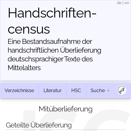
de
|
en
Handschriften­
census
Eine Bestandsaufnahme der
handschriftlichen Über­lieferung
deutschsprachiger Texte des
Mittelalters
Verzeichnisse
Literatur
HSC
Suche
Mitüberlieferung
Geteilte Überlieferung