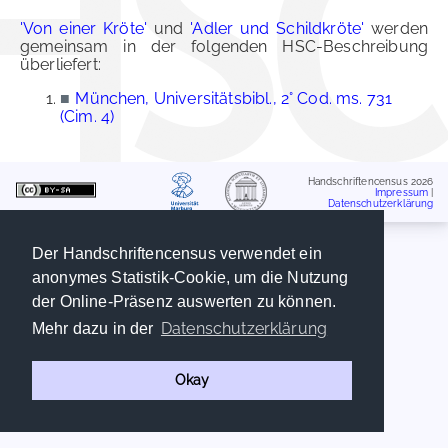
'Von einer Kröte'
und
'Adler und Schildkröte'
werden
gemeinsam in der folgenden HSC-Beschreibung
überliefert:
■
München, Universitätsbibl., 2° Cod. ms. 731
(Cim. 4)
Handschriftencensus 2026
Impressum
|
Datenschutzerklärung
Der Handschriftencensus verwendet ein
anonymes Statistik-Cookie, um die Nutzung
der Online-Präsenz auswerten zu können.
Datenschutzerklärung
Mehr dazu in der
Okay