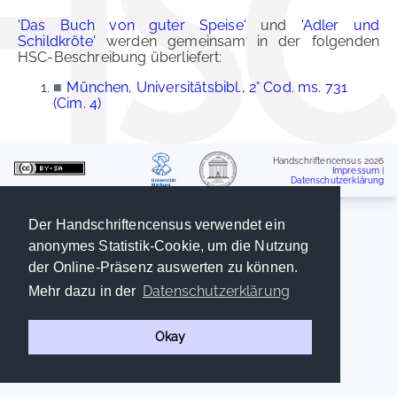
'Das Buch von guter Speise'
und
'Adler und
Schildkröte'
werden gemeinsam in der folgenden
HSC-Beschreibung überliefert:
■
München, Universitätsbibl., 2° Cod. ms. 731
(Cim. 4)
Handschriftencensus 2026
Impressum
|
Datenschutzerklärung
Der Handschriftencensus verwendet ein
anonymes Statistik-Cookie, um die Nutzung
der Online-Präsenz auswerten zu können.
Datenschutzerklärung
Mehr dazu in der
Okay