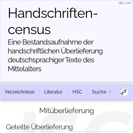
de
|
en
Handschriften­
census
Eine Bestandsaufnahme der
handschriftlichen Über­lieferung
deutschsprachiger Texte des
Mittelalters
Verzeichnisse
Literatur
HSC
Suche
Mitüberlieferung
Geteilte Überlieferung