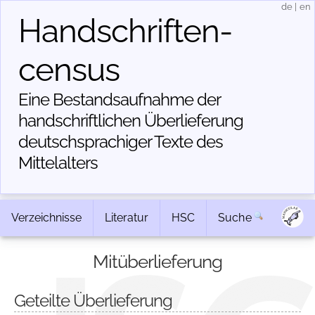
de
|
en
Handschriften­
census
Eine Bestandsaufnahme der
handschriftlichen Über­lieferung
deutschsprachiger Texte des
Mittelalters
Verzeichnisse
Literatur
HSC
Suche
Mitüberlieferung
Geteilte Überlieferung