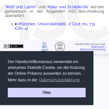
'Wolf und Lamm'
und
'Adler und Schildkröte'
werden
gemeinsam in der folgenden HSC-Beschreibung
überliefert:
■
München, Universitätsbibl., 2° Cod. ms. 731
(Cim. 4)
Handschriftencensus 2026
Impressum
|
Datenschutzerklärung
Der Handschriftencensus verwendet ein
anonymes Statistik-Cookie, um die Nutzung
der Online-Präsenz auswerten zu können.
Datenschutzerklärung
Mehr dazu in der
Okay