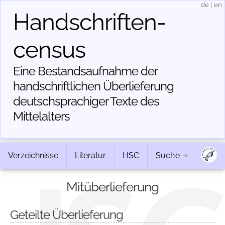
de
|
en
Handschriften­
census
Eine Bestandsaufnahme der
handschriftlichen Über­lieferung
deutschsprachiger Texte des
Mittelalters
Verzeichnisse
Literatur
HSC
Suche
Mitüberlieferung
Geteilte Überlieferung