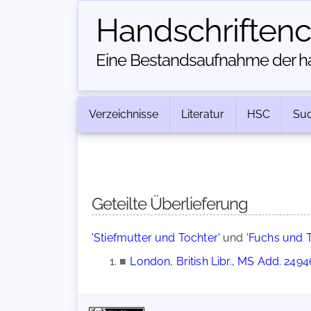
Handschriften­
Eine Bestandsaufnahme der han
Verzeichnisse
Literatur
HSC
Su
Geteilte Überlieferung
'Stiefmutter und Tochter'
und
'Fuchs und 
■
London, British Libr., MS Add. 2494