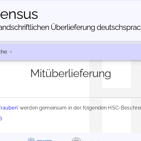
census
dschriftlichen Über­lieferung deutschsprachi
che
Mitüberlieferung
Trauben'
werden gemeinsam in der folgenden HSC-Beschreib
6