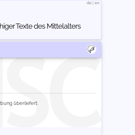
de
|
en
ger Texte des Mittelalters
ung überliefert: