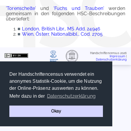
'Torenschelte'
und
'Fuchs und Trauben'
werden
gemeinsam in den folgenden HSC-Beschreibungen
überliefert:
■
London, British Libr., MS Add. 24946
■
Wien, Österr. Nationalbibl., Cod. 2705
Handschriftencensus 2026
Impressum
|
Datenschutzerklärung
Der Handschriftencensus verwendet ein
anonymes Statistik-Cookie, um die Nutzung
der Online-Präsenz auswerten zu können.
Datenschutzerklärung
Mehr dazu in der
Okay