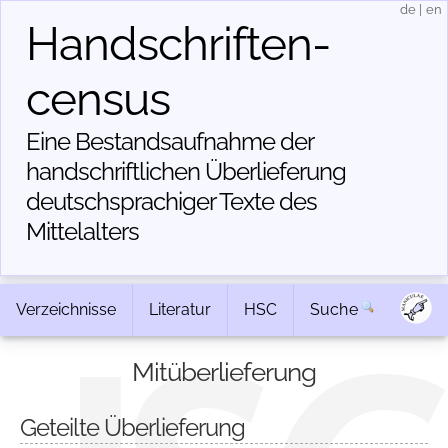
de
|
en
Handschriften­
census
Eine Bestandsaufnahme der
handschriftlichen Über­lieferung
deutschsprachiger Texte des
Mittelalters
Verzeichnisse
Literatur
HSC
Suche
Mitüberlieferung
Geteilte Überlieferung