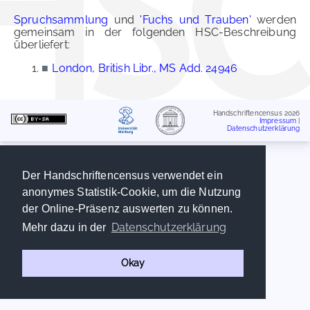
Spruchsammlung
und
'Fuchs und Trauben'
werden
gemeinsam in der folgenden HSC-Beschreibung
überliefert:
■
London, British Libr., MS Add. 24946
Handschriftencensus 2026
Impressum
|
Datenschutzerklärung
Der Handschriftencensus verwendet ein
anonymes Statistik-Cookie, um die Nutzung
der Online-Präsenz auswerten zu können.
Datenschutzerklärung
Mehr dazu in der
Okay