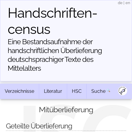
de
|
en
Handschriften­
census
Eine Bestandsaufnahme der
handschriftlichen Über­lieferung
deutschsprachiger Texte des
Mittelalters
Verzeichnisse
Literatur
HSC
Suche
Mitüberlieferung
Geteilte Überlieferung