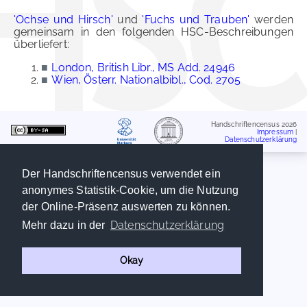
'Ochse und Hirsch'
und
'Fuchs und Trauben'
werden
gemeinsam in den folgenden HSC-Beschreibungen
überliefert:
■
London, British Libr., MS Add. 24946
■
Wien, Österr. Nationalbibl., Cod. 2705
Handschriftencensus 2026
Impressum
|
Datenschutzerklärung
Der Handschriftencensus verwendet ein
anonymes Statistik-Cookie, um die Nutzung
der Online-Präsenz auswerten zu können.
Datenschutzerklärung
Mehr dazu in der
Okay