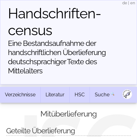
de
|
en
Handschriften­
census
Eine Bestandsaufnahme der
handschriftlichen Über­lieferung
deutschsprachiger Texte des
Mittelalters
Verzeichnisse
Literatur
HSC
Suche
Mitüberlieferung
Geteilte Überlieferung