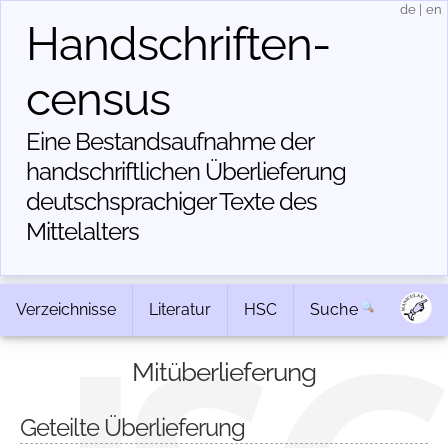
de
|
en
Handschriften­
census
Eine Bestandsaufnahme der
handschriftlichen Über­lieferung
deutschsprachiger Texte des
Mittelalters
Verzeichnisse
Literatur
HSC
Suche
Mitüberlieferung
Geteilte Überlieferung