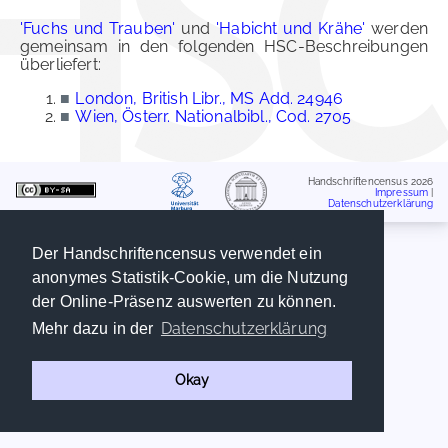
'Fuchs und Trauben'
und
'Habicht und Krähe'
werden
gemeinsam in den folgenden HSC-Beschreibungen
überliefert:
■
London, British Libr., MS Add. 24946
■
Wien, Österr. Nationalbibl., Cod. 2705
Handschriftencensus 2026
Impressum
|
Datenschutzerklärung
Der Handschriftencensus verwendet ein
anonymes Statistik-Cookie, um die Nutzung
der Online-Präsenz auswerten zu können.
Datenschutzerklärung
Mehr dazu in der
Okay