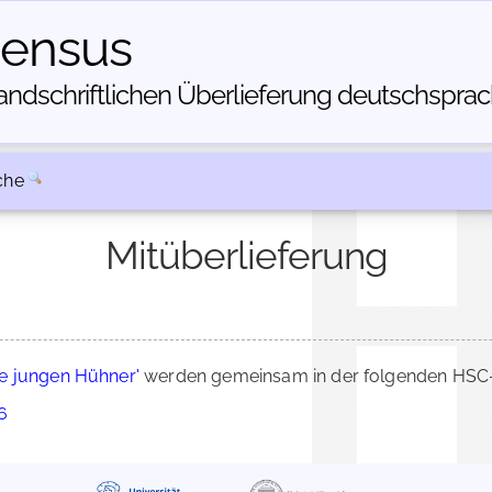
census
dschriftlichen Über­lieferung deutschsprachi
che
Mitüberlieferung
ie jungen Hühner'
werden gemeinsam in der folgenden HSC-B
6