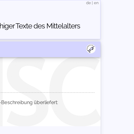
de
|
en
ger Texte des Mittelalters
eschreibung überliefert: