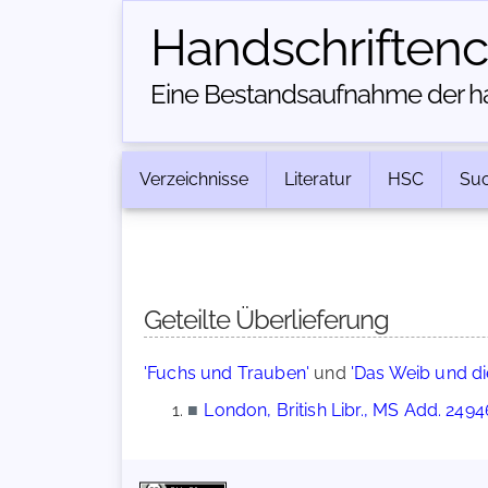
Handschriften­
Eine Bestandsaufnahme der han
Verzeichnisse
Literatur
HSC
Su
Geteilte Überlieferung
'Fuchs und Trauben'
und
'Das Weib und d
■
London, British Libr., MS Add. 2494