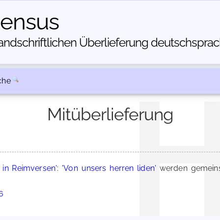
census
dschriftlichen Über­lieferung deutschsprachi
che
Mitüberlieferung
i in Reimversen': 'Von unsers herren liden'
werden gemeins
6