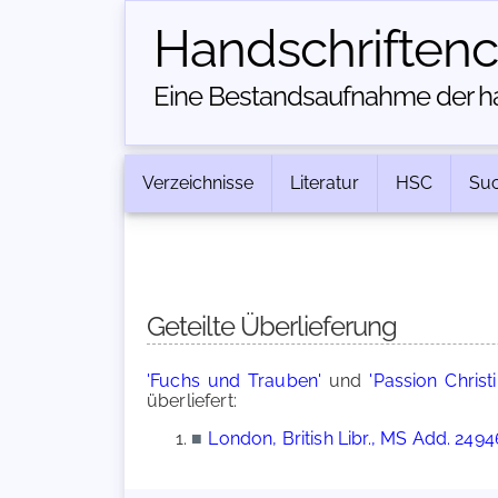
Handschriften­
Eine Bestandsaufnahme der han
Verzeichnisse
Literatur
HSC
Su
Geteilte Überlieferung
'Fuchs und Trauben'
und
'Passion Christ
überliefert:
■
London, British Libr., MS Add. 2494