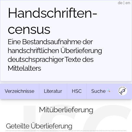
de
|
en
Handschriften­
census
Eine Bestandsaufnahme der
handschriftlichen Über­lieferung
deutschsprachiger Texte des
Mittelalters
Verzeichnisse
Literatur
HSC
Suche
Mitüberlieferung
Geteilte Überlieferung