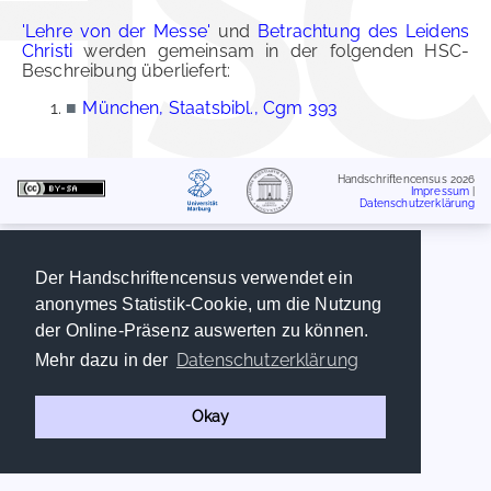
'Lehre von der Messe'
und
Betrachtung des Leidens
Christi
werden gemeinsam in der folgenden HSC-
Beschreibung überliefert:
■
München, Staatsbibl., Cgm 393
Handschriftencensus 2026
Impressum
|
Datenschutzerklärung
Der Handschriftencensus verwendet ein
anonymes Statistik-Cookie, um die Nutzung
der Online-Präsenz auswerten zu können.
Datenschutzerklärung
Mehr dazu in der
Okay