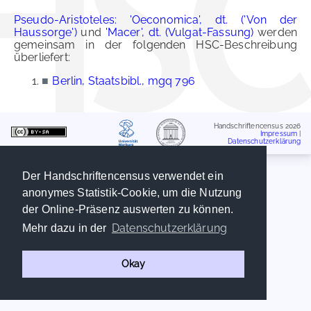
Pseudo-Aristoteles: 'Oeconomica', dt. ('Von der
Haussorge')
und
'Macer', dt. (Vulgat-Fassung)
werden
gemeinsam in der folgenden HSC-Beschreibung
überliefert:
■
Berlin, Staatsbibl., mgq 796
Handschriftencensus 2026
Impressum
|
Datenschutzerklärung
Der Handschriftencensus verwendet ein
anonymes Statistik-Cookie, um die Nutzung
der Online-Präsenz auswerten zu können.
Datenschutzerklärung
Mehr dazu in der
Okay