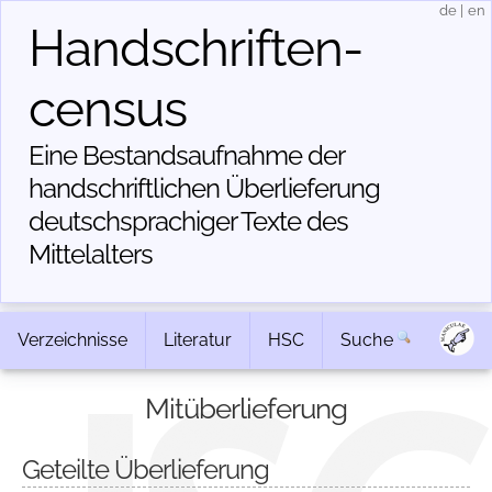
de
|
en
Handschriften­
census
Eine Bestandsaufnahme der
handschriftlichen Über­lieferung
deutschsprachiger Texte des
Mittelalters
Verzeichnisse
Literatur
HSC
Suche
Mitüberlieferung
Geteilte Überlieferung