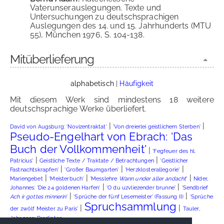
Vaterunserauslegungen. Texte und
Untersuchungen zu deutschsprachigen
Auslegungen des 14. und 15. Jahrhunderts (MTU
55), München 1976, S. 104-138.
Mitüberlieferung
alphabetisch
|
Häufigkeit
Mit diesem Werk sind mindestens 18 weitere
deutschsprachige Werke überliefert.
|
|
David von Augsburg: 'Novizentraktat'
'Von dreierlei geistlichem Sterben'
Pseudo-Engelhart von Ebrach: 'Das
Buch der Vollkommenheit'
|
'Fegfeuer des hl.
|
|
Patricius'
Geistliche Texte / Traktate / Betrachtungen
'Geistlicher
|
|
|
Fastnachtskrapfen'
'Großer Baumgarten'
'Herzklosterallegorie'
|
|
|
Mariengebet
'Meisterbuch'
'Messlehre
Wann under aller andacht
'
Nider,
|
|
Johannes: 'Die 24 goldenen Harfen'
'O du uzvliezender brunne'
'Sendbrief
|
|
Ach ir gottes minnerin
'
'Sprüche der fünf Lesemeister' (Fassung II)
'Sprüche
Spruchsammlung
|
|
der zwölf Meister zu Paris'
Tauler,
Johannes: Predigten