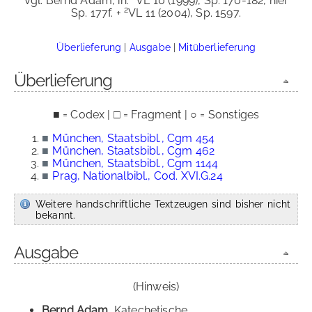
Vgl. Bernd Adam, in:
VL 10 (1999), Sp. 170-182, hier
2
Sp. 177f. +
VL 11 (2004), Sp. 1597.
Überlieferung
|
Ausgabe
|
Mitüberlieferung
Überlieferung
■ = Codex | □ = Fragment | ○ = Sonstiges
■
München, Staatsbibl., Cgm 454
■
München, Staatsbibl., Cgm 462
■
München, Staatsbibl., Cgm 1144
■
Prag, Nationalbibl., Cod. XVI.G.24
Weitere handschriftliche Textzeugen sind bisher nicht
bekannt.
Ausgabe
(Hinweis)
Bernd Adam
, Katechetische