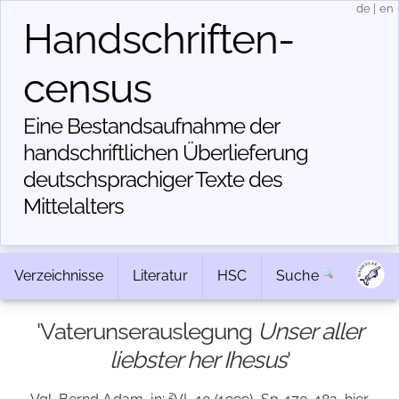
de
|
en
Handschriften­
census
Eine Bestandsaufnahme der
handschriftlichen Über­lieferung
deutschsprachiger Texte des
Mittelalters
Verzeichnisse
Literatur
HSC
Suche
'Vaterunserauslegung
Unser aller
liebster her Ihesus
'
2