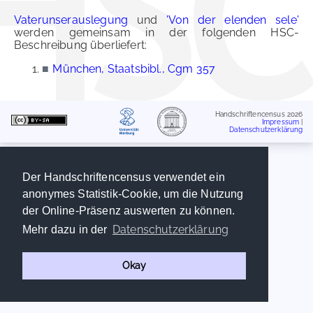
Vaterunserauslegung
und
'Von der elenden sele'
werden gemeinsam in der folgenden HSC-
Beschreibung überliefert:
■
München, Staatsbibl., Cgm 357
Handschriftencensus 2026
Impressum
|
Datenschutzerklärung
Der Handschriftencensus verwendet ein
anonymes Statistik-Cookie, um die Nutzung
der Online-Präsenz auswerten zu können.
Datenschutzerklärung
Mehr dazu in der
Okay