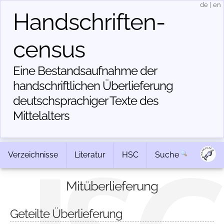
de
|
en
Handschriften­
census
Eine Bestandsaufnahme der
handschriftlichen Über­lieferung
deutschsprachiger Texte des
Mittelalters
Verzeichnisse
Literatur
HSC
Suche
Mitüberlieferung
Geteilte Überlieferung