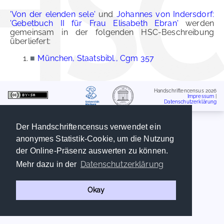
'Von der elenden sele'
und
Johannes von Indersdorf:
'Gebetbuch II für Frau Elisabeth Ebran'
werden
gemeinsam in der folgenden HSC-Beschreibung
überliefert:
■
München, Staatsbibl., Cgm 357
Handschriftencensus 2026
Impressum
|
Datenschutzerklärung
Der Handschriftencensus verwendet ein
anonymes Statistik-Cookie, um die Nutzung
der Online-Präsenz auswerten zu können.
Datenschutzerklärung
Mehr dazu in der
Okay