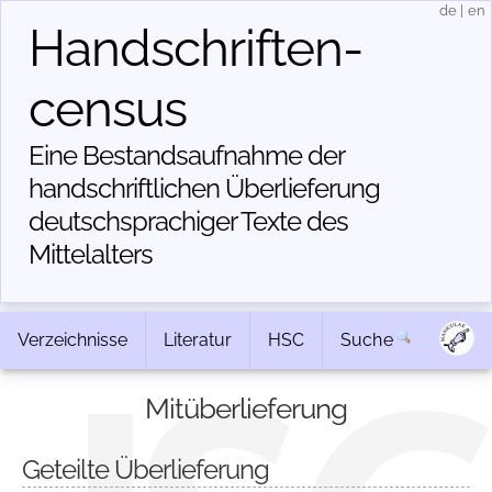
de
|
en
Handschriften­
census
Eine Bestandsaufnahme der
handschriftlichen Über­lieferung
deutschsprachiger Texte des
Mittelalters
Verzeichnisse
Literatur
HSC
Suche
Mitüberlieferung
Geteilte Überlieferung