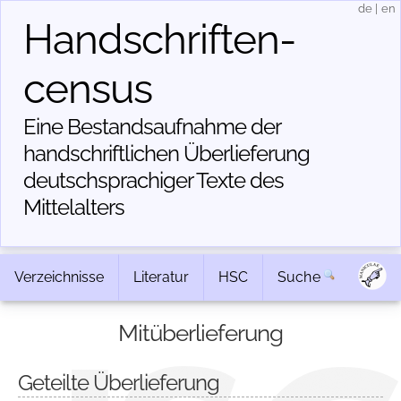
de
|
en
Handschriften­
census
Eine Bestandsaufnahme der
handschriftlichen Über­lieferung
deutschsprachiger Texte des
Mittelalters
Verzeichnisse
Literatur
HSC
Suche
Mitüberlieferung
Geteilte Überlieferung