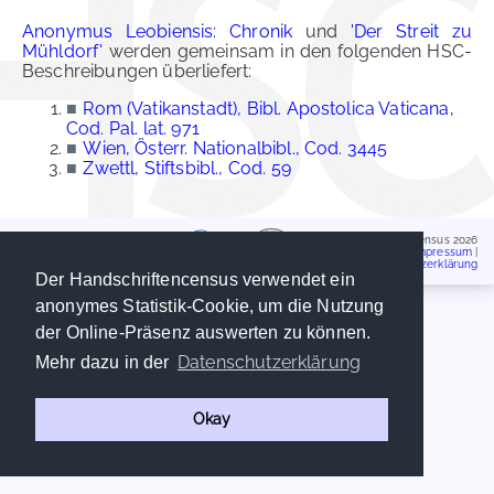
Anonymus Leobiensis: Chronik
und
'Der Streit zu
Mühldorf'
werden gemeinsam in den folgenden HSC-
Beschreibungen überliefert:
■
Rom (Vatikanstadt), Bibl. Apostolica Vaticana,
Cod. Pal. lat. 971
■
Wien, Österr. Nationalbibl., Cod. 3445
■
Zwettl, Stiftsbibl., Cod. 59
Handschriftencensus 2026
Impressum
|
Datenschutzerklärung
Der Handschriftencensus verwendet ein
anonymes Statistik-Cookie, um die Nutzung
der Online-Präsenz auswerten zu können.
Datenschutzerklärung
Mehr dazu in der
Okay