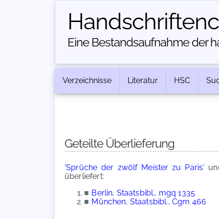
Handschriften­
Eine Bestandsaufnahme der han
Verzeichnisse
Literatur
HSC
Su
Geteilte Überlieferung
'Sprüche der zwölf Meister zu Paris'
u
überliefert:
■
Berlin, Staatsbibl., mgq 1335
■
München, Staatsbibl., Cgm 466