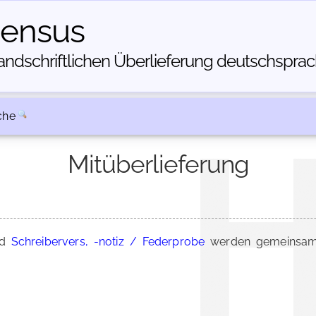
census
dschriftlichen Über­lieferung deutschsprachi
che
Mitüberlieferung
nd
Schreibervers, -notiz / Federprobe
werden gemeinsam 