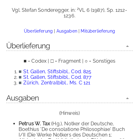
2
Vgl. Stefan Sonderegger, in:
VL 6 (1987), Sp. 1212-
1236.
Überlieferung
|
Ausgaben
|
Mitüberlieferung
Überlieferung
■ = Codex | □ = Fragment | ○ = Sonstiges
■
St. Gallen, Stiftsbibl., Cod. 825
■
St. Gallen, Stiftsbibl., Cod. 877
■
Zürich, Zentralbibl., Ms. C 121
Ausgaben
(Hinweis)
Petrus W. Tax
(Hg.), Notker der Deutsche,
Boethius 'De consolatione Philosophiae' Buch
I/II (Die Werke Notkers des Deutschen 1;