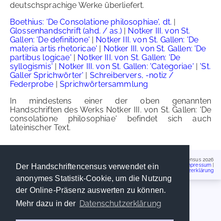
deutschsprachige Werke überliefert.
Boethius: 'De Consolatione philosophiae', dt.
|
Glossenhandschrift (ahd. / as.)
|
Notker III. von St.
Gallen: 'De definitione'
|
Notker III. von St. Gallen: 'De
materia artis rhetoricae'
|
Notker III. von St. Gallen: 'De
partibus logicae'
|
Notker III. von St. Gallen: 'De
syllogismis'
|
Notker III. von St. Gallen: 'Categoriae'
|
'St.
Galler Sprichwörter'
|
Schreibervers, -notiz /
Federprobe
|
Sprichwörtersammlung
In mindestens einer der oben genannten
Handschriften des Werks Notker III. von St. Gallen: 'De
consolatione philosophiae' befindet sich auch
lateinischer Text.
Handschriftencensus 2026
Impressum
|
Der Handschriftencensus verwendet ein
Datenschutzerklärung
anonymes Statistik-Cookie, um die Nutzung
der Online-Präsenz auswerten zu können.
Datenschutzerklärung
Mehr dazu in der