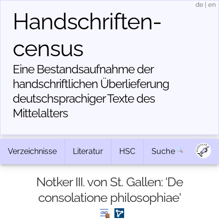
de
|
en
Handschriften­
census
Eine Bestandsaufnahme der
handschriftlichen Über­lieferung
deutschsprachiger Texte des
Mittelalters
Verzeichnisse
Literatur
HSC
Suche
Notker III. von St. Gallen: 'De
consolatione philosophiae'