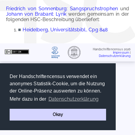
Friedrich von Sonnenburg: Sangspruchstrophen
und
Johann von Brabant: Lyrik
werden gemeinsam in der
folgenden HSC-Beschreibung überliefert:
■
Heidelberg, Universitätsbibl., Cpg 848
Handschriftencensus 2026
Impressum
|
Datenschutzerklärung
Der Handschriftencensus verwendet ein
anonymes Statistik-Cookie, um die Nutzung
der Online-Präsenz auswerten zu können.
Datenschutzerklärung
Mehr dazu in der
Okay