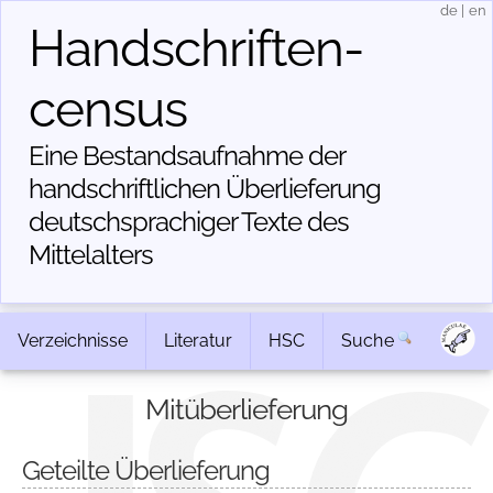
de
|
en
Handschriften­
census
Eine Bestandsaufnahme der
handschriftlichen Über­lieferung
deutschsprachiger Texte des
Mittelalters
Verzeichnisse
Literatur
HSC
Suche
Mitüberlieferung
Geteilte Überlieferung