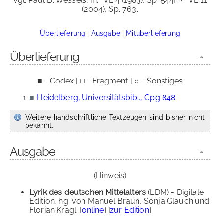
Vgl. Paul B. Wessels, in:
VL 4 (1983), Sp. 544f. +
VL 11
(2004), Sp. 763.
Überlieferung
|
Ausgabe
|
Mitüberlieferung
Überlieferung
■ = Codex | □ = Fragment | ○ = Sonstiges
■
Heidelberg, Universitätsbibl., Cpg 848
Weitere handschriftliche Textzeugen sind bisher nicht
bekannt.
Ausgabe
(Hinweis)
Lyrik des deutschen Mittelalters
(LDM) - Digitale
Edition, hg. von Manuel Braun, Sonja Glauch und
Florian Kragl. [
online
] [
zur Edition
]