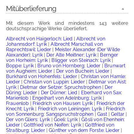
Mitüberlieferung
Mit diesem Werk sind mindestens 143 weitere
deutschsprachige Werke überliefert.
Albrecht von Haigerloch: Lied
|
Albrecht von
Johannsdorf: Lyrik
|
Albrecht Marschall von
Raprechtswil: Lieder
|
Meister Alexander (Der Wilde
Alexander): Lyrik
|
Der Alte Meißner: Lyrik
|
Bernger
von Horheim: Lyrik
|
Bligger von Steinach: Lyrik
|
Boppe: Lyrik
|
Bruno von Hornberg: Lieder
|
Brunwart
von Augheim: Lieder
|
Der von Buchein: Lieder
|
Burkhard von Hohenfels: Lieder
|
Christan von Hamle:
Lieder
|
Christan von Luppin: Lieder
|
Dietmar von Aist:
Lyrik
|
Dietmar der Setzer: Spruchstrophen
|
Der
Düring: Lieder
|
Der Dürner: Lied
|
Eberhard von Sax:
Marienlob
|
Engelhart von Adelnburg: Lyrik
|
Frauenlob
|
Friedrich von Hausen: Lyrik
|
Friedrich der
Knecht: Lyrik
|
Friedrich von Leiningen: Lyrik
|
Friedrich
von Sonnenburg: Sangspruchstrophen
|
Gast
|
Geltar
|
Der von Gliers: Lyrik
|
Goeli: Lyrik
|
Gösli von Ehenhein:
Lieder
|
Gottfried von Neifen: Lyrik
|
Gottfried von
Straßburg: Lieder
|
Günther von dem Forste: Lieder
|