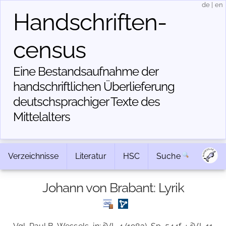
de
|
en
Handschriften­
census
Eine Bestandsaufnahme der
handschriftlichen Über­lieferung
deutschsprachiger Texte des
Mittelalters
Verzeichnisse
Literatur
HSC
Suche
Johann von Brabant: Lyrik
2
2