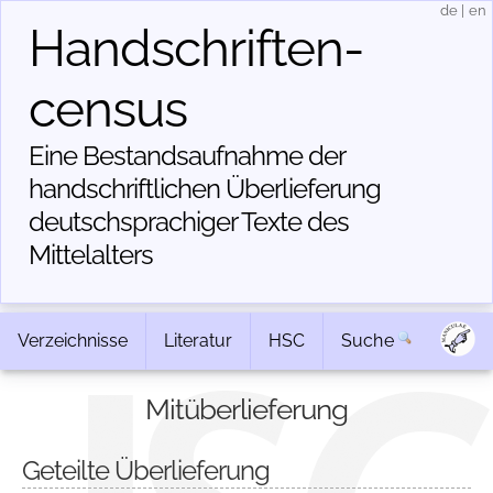
de
|
en
Handschriften­
census
Eine Bestandsaufnahme der
handschriftlichen Über­lieferung
deutschsprachiger Texte des
Mittelalters
Verzeichnisse
Literatur
HSC
Suche
Mitüberlieferung
Geteilte Überlieferung