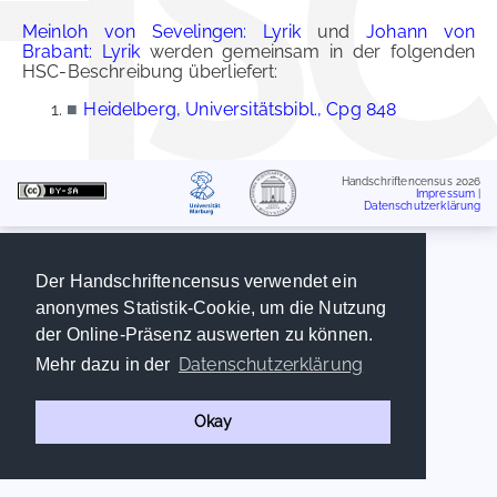
Meinloh von Sevelingen: Lyrik
und
Johann von
Brabant: Lyrik
werden gemeinsam in der folgenden
HSC-Beschreibung überliefert:
■
Heidelberg, Universitätsbibl., Cpg 848
Handschriftencensus 2026
Impressum
|
Datenschutzerklärung
Der Handschriftencensus verwendet ein
anonymes Statistik-Cookie, um die Nutzung
der Online-Präsenz auswerten zu können.
Datenschutzerklärung
Mehr dazu in der
Okay