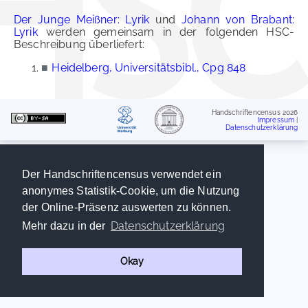
Der Junge Meißner: Lyrik
und
Johann von Brabant:
Lyrik
werden gemeinsam in der folgenden HSC-
Beschreibung überliefert:
■
Heidelberg, Universitätsbibl., Cpg 848
Handschriftencensus 2026
Impressum
|
Datenschutzerklärung
Der Handschriftencensus verwendet ein
anonymes Statistik-Cookie, um die Nutzung
der Online-Präsenz auswerten zu können.
Datenschutzerklärung
Mehr dazu in der
Okay