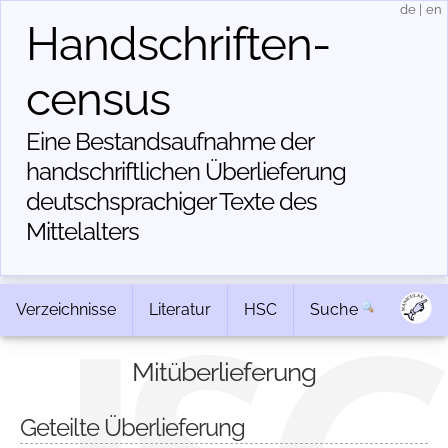
de
|
en
Handschriften­
census
Eine Bestandsaufnahme der
handschriftlichen Über­lieferung
deutschsprachiger Texte des
Mittelalters
Verzeichnisse
Literatur
HSC
Suche
Mitüberlieferung
Geteilte Überlieferung