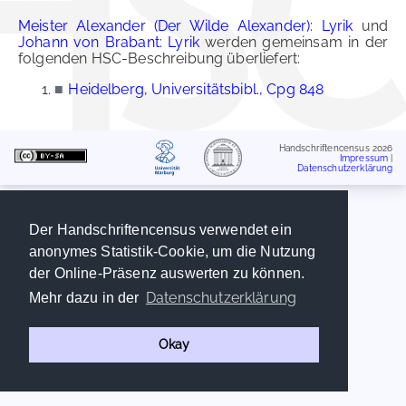
Meister Alexander (Der Wilde Alexander): Lyrik
und
Johann von Brabant: Lyrik
werden gemeinsam in der
folgenden HSC-Beschreibung überliefert:
■
Heidelberg, Universitätsbibl., Cpg 848
Handschriftencensus 2026
Impressum
|
Datenschutzerklärung
Der Handschriftencensus verwendet ein
anonymes Statistik-Cookie, um die Nutzung
der Online-Präsenz auswerten zu können.
Datenschutzerklärung
Mehr dazu in der
Okay