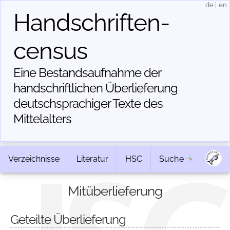
de
|
en
Handschriften­
census
Eine Bestandsaufnahme der
handschriftlichen Über­lieferung
deutschsprachiger Texte des
Mittelalters
Verzeichnisse
Literatur
HSC
Suche
Mitüberlieferung
Geteilte Überlieferung