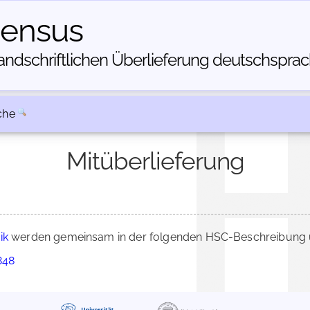
census
dschriftlichen Über­lieferung deutschsprachi
che
Mitüberlieferung
ik
werden gemeinsam in der folgenden HSC-Beschreibung üb
848