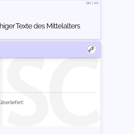
de
|
en
ger Texte des Mittelalters
erliefert: