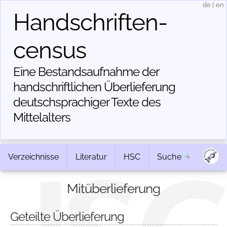
de
|
en
Handschriften­
census
Eine Bestandsaufnahme der
handschriftlichen Über­lieferung
deutschsprachiger Texte des
Mittelalters
Verzeichnisse
Literatur
HSC
Suche
Mitüberlieferung
Geteilte Überlieferung