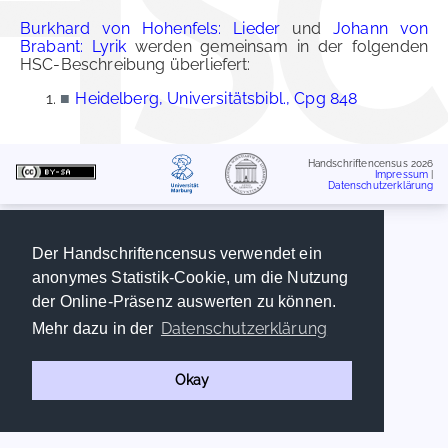
Burkhard von Hohenfels: Lieder
und
Johann von
Brabant: Lyrik
werden gemeinsam in der folgenden
HSC-Beschreibung überliefert:
■
Heidelberg, Universitätsbibl., Cpg 848
Handschriftencensus 2026
Impressum
|
Datenschutzerklärung
Der Handschriftencensus verwendet ein
anonymes Statistik-Cookie, um die Nutzung
der Online-Präsenz auswerten zu können.
Datenschutzerklärung
Mehr dazu in der
Okay