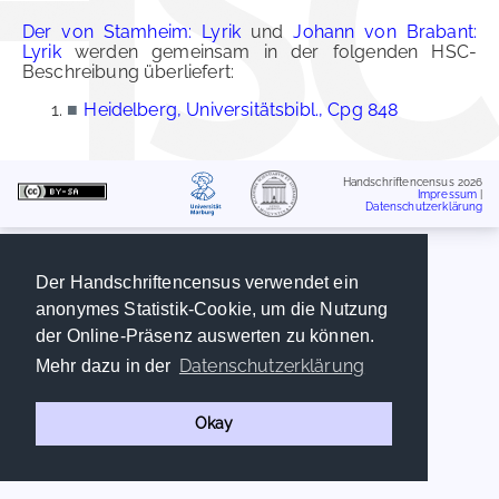
Der von Stamheim: Lyrik
und
Johann von Brabant:
Lyrik
werden gemeinsam in der folgenden HSC-
Beschreibung überliefert:
■
Heidelberg, Universitätsbibl., Cpg 848
Handschriftencensus 2026
Impressum
|
Datenschutzerklärung
Der Handschriftencensus verwendet ein
anonymes Statistik-Cookie, um die Nutzung
der Online-Präsenz auswerten zu können.
Datenschutzerklärung
Mehr dazu in der
Okay