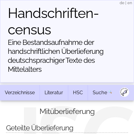
de
|
en
Handschriften­
census
Eine Bestandsaufnahme der
handschriftlichen Über­lieferung
deutschsprachiger Texte des
Mittelalters
Verzeichnisse
Literatur
HSC
Suche
Mitüberlieferung
Geteilte Überlieferung