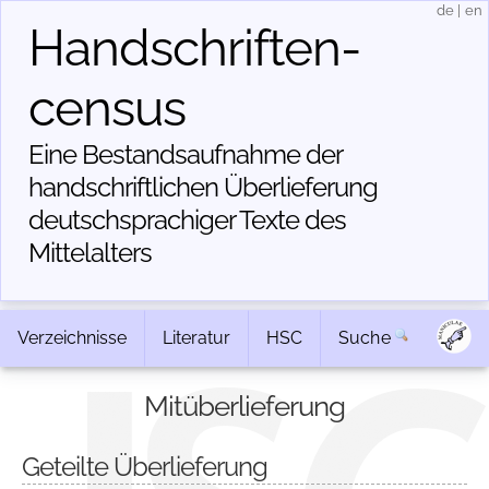
de
|
en
Handschriften­
census
Eine Bestandsaufnahme der
handschriftlichen Über­lieferung
deutschsprachiger Texte des
Mittelalters
Verzeichnisse
Literatur
HSC
Suche
Mitüberlieferung
Geteilte Überlieferung