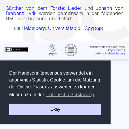
Günther von dem Forste: Lieder
und
Johann von
Brabant: Lyrik
werden gemeinsam in der folgenden
HSC-Beschreibung überliefert:
■
Heidelberg, Universitätsbibl., Cpg 848
Handschriftencensus 2026
Impressum
|
Datenschutzerklärung
Der Handschriftencensus verwendet ein
anonymes Statistik-Cookie, um die Nutzung
der Online-Präsenz auswerten zu können.
Datenschutzerklärung
Mehr dazu in der
Okay