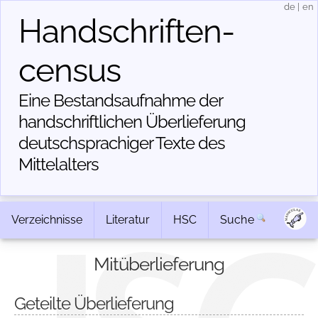
de
|
en
Handschriften­
census
Eine Bestandsaufnahme der
handschriftlichen Über­lieferung
deutschsprachiger Texte des
Mittelalters
Verzeichnisse
Literatur
HSC
Suche
Mitüberlieferung
Geteilte Überlieferung