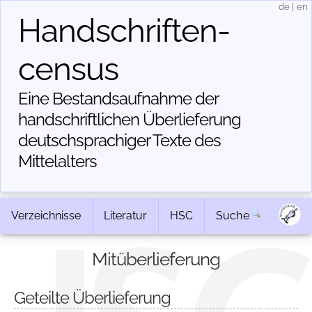
de
|
en
Handschriften­
census
Eine Bestandsaufnahme der
handschriftlichen Über­lieferung
deutschsprachiger Texte des
Mittelalters
Verzeichnisse
Literatur
HSC
Suche
Mitüberlieferung
Geteilte Überlieferung