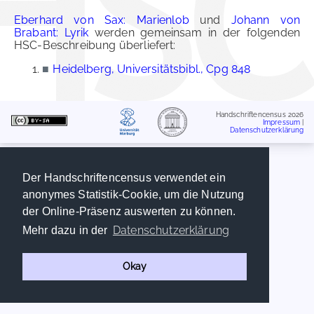
Eberhard von Sax: Marienlob
und
Johann von
Brabant: Lyrik
werden gemeinsam in der folgenden
HSC-Beschreibung überliefert:
■
Heidelberg, Universitätsbibl., Cpg 848
Handschriftencensus 2026
Impressum
|
Datenschutzerklärung
Der Handschriftencensus verwendet ein
anonymes Statistik-Cookie, um die Nutzung
der Online-Präsenz auswerten zu können.
Datenschutzerklärung
Mehr dazu in der
Okay