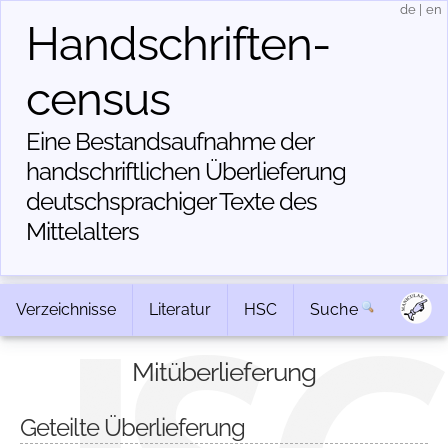
de
|
en
Handschriften­
census
Eine Bestandsaufnahme der
handschriftlichen Über­lieferung
deutschsprachiger Texte des
Mittelalters
Verzeichnisse
Literatur
HSC
Suche
Mitüberlieferung
Geteilte Überlieferung