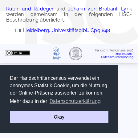
Rubin und Rüdeger
und
Johann von Brabant: Lyrik
werden gemeinsam in der folgenden HSC-
Beschreibung überliefert:
■
Heidelberg, Universitätsbibl., Cpg 848
Handschriftencensus 2026
Impressum
|
Datenschutzerklärung
Der Handschriftencensus verwendet ein
anonymes Statistik-Cookie, um die Nutzung
der Online-Präsenz auswerten zu können.
Datenschutzerklärung
Mehr dazu in der
Okay