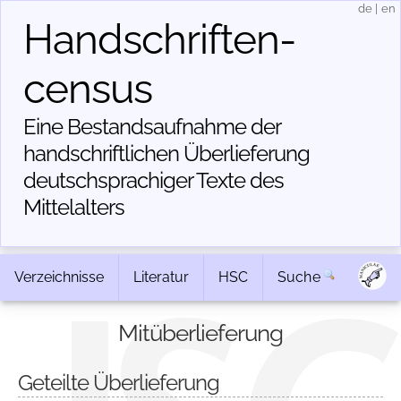
de
|
en
Handschriften­
census
Eine Bestandsaufnahme der
handschriftlichen Über­lieferung
deutschsprachiger Texte des
Mittelalters
Verzeichnisse
Literatur
HSC
Suche
Mitüberlieferung
Geteilte Überlieferung