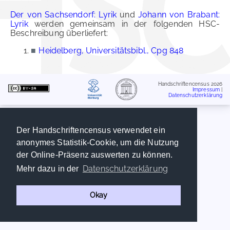
Der von Sachsendorf: Lyrik
und
Johann von Brabant:
Lyrik
werden gemeinsam in der folgenden HSC-
Beschreibung überliefert:
■
Heidelberg, Universitätsbibl., Cpg 848
Handschriftencensus 2026
Impressum
|
Datenschutzerklärung
Der Handschriftencensus verwendet ein
anonymes Statistik-Cookie, um die Nutzung
der Online-Präsenz auswerten zu können.
Datenschutzerklärung
Mehr dazu in der
Okay