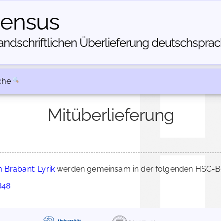
census
dschriftlichen Über­lieferung deutschsprachi
che
Mitüberlieferung
 Brabant: Lyrik
werden gemeinsam in der folgenden HSC-Bes
848