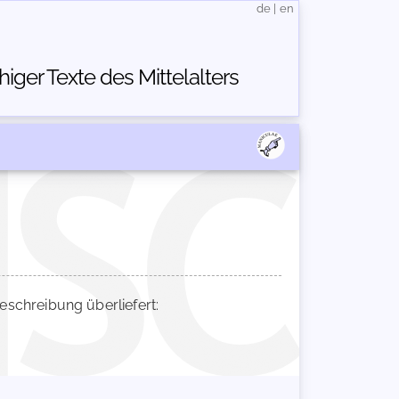
de
|
en
ger Texte des Mittelalters
chreibung überliefert: