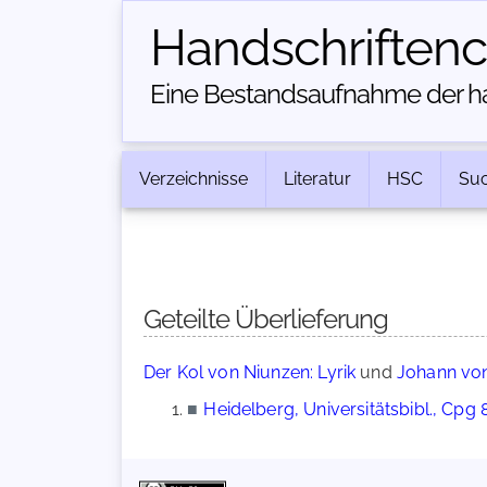
Handschriften­
Eine Bestandsaufnahme der han
Verzeichnisse
Literatur
HSC
Su
Geteilte Überlieferung
Der Kol von Niunzen: Lyrik
und
Johann von
■
Heidelberg, Universitätsbibl., Cpg 