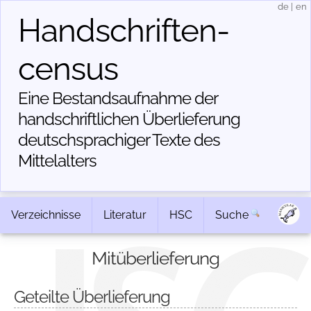
de
|
en
Handschriften­
census
Eine Bestandsaufnahme der
handschriftlichen Über­lieferung
deutschsprachiger Texte des
Mittelalters
Verzeichnisse
Literatur
HSC
Suche
Mitüberlieferung
Geteilte Überlieferung