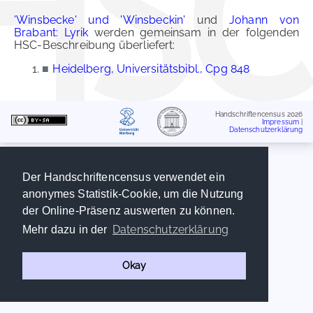
'Winsbecke' und 'Winsbeckin'
und
Johann von
Brabant: Lyrik
werden gemeinsam in der folgenden
HSC-Beschreibung überliefert:
■
Heidelberg, Universitätsbibl., Cpg 848
Handschriftencensus 2026
Impressum
|
Datenschutzerklärung
Der Handschriftencensus verwendet ein
anonymes Statistik-Cookie, um die Nutzung
der Online-Präsenz auswerten zu können.
Datenschutzerklärung
Mehr dazu in der
Okay