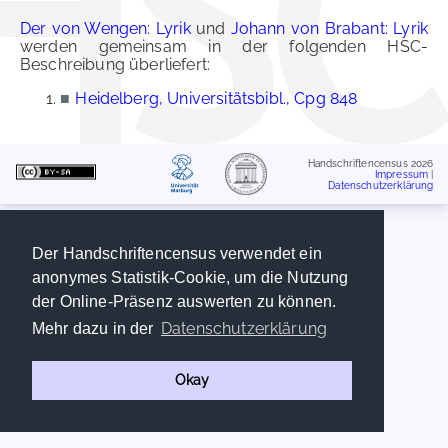
Der von Wengen: Lyrik
und
Johann von Brabant: Lyrik
werden gemeinsam in der folgenden HSC-
Beschreibung überliefert:
■
Heidelberg, Universitätsbibl., Cpg 848
Handschriftencensus 2026
Impressum
|
Datenschutzerklärung
Der Handschriftencensus verwendet ein
anonymes Statistik-Cookie, um die Nutzung
der Online-Präsenz auswerten zu können.
Datenschutzerklärung
Mehr dazu in der
Okay