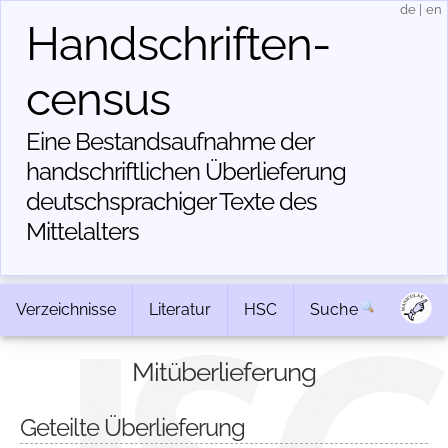
de
|
en
Handschriften­
census
Eine Bestandsaufnahme der
handschriftlichen Über­lieferung
deutschsprachiger Texte des
Mittelalters
Verzeichnisse
Literatur
HSC
Suche
Mitüberlieferung
Geteilte Überlieferung