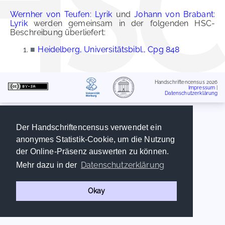
Wernher von Teufen: Lyrik
und
Johann von Brabant:
Lyrik
werden gemeinsam in der folgenden HSC-
Beschreibung überliefert:
■
Heidelberg, Universitätsbibl., Cpg 848
Handschriftencensus 2026
Impressum
|
Datenschutzerklärung
Der Handschriftencensus verwendet ein
anonymes Statistik-Cookie, um die Nutzung
der Online-Präsenz auswerten zu können.
Datenschutzerklärung
Mehr dazu in der
Okay