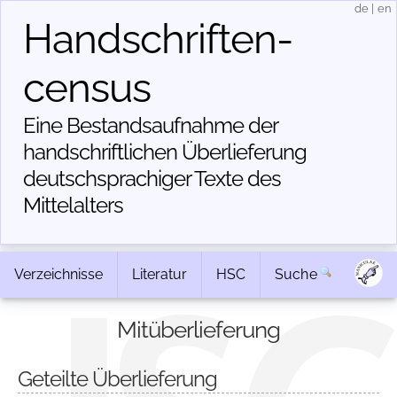
de
|
en
Handschriften­
census
Eine Bestandsaufnahme der
handschriftlichen Über­lieferung
deutschsprachiger Texte des
Mittelalters
Verzeichnisse
Literatur
HSC
Suche
Mitüberlieferung
Geteilte Überlieferung