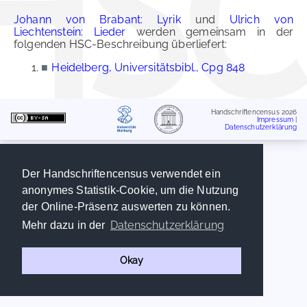
Johann von Brabant: Lyrik
und
Ulrich von
Liechtenstein: Lieder
werden gemeinsam in der
folgenden HSC-Beschreibung überliefert:
■
Heidelberg, Universitätsbibl., Cpg 848
Handschriftencensus 2026
Impressum
|
Datenschutzerklärung
Der Handschriftencensus verwendet ein
anonymes Statistik-Cookie, um die Nutzung
der Online-Präsenz auswerten zu können.
Datenschutzerklärung
Mehr dazu in der
Okay