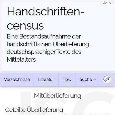
de
|
en
Handschriften­
census
Eine Bestandsaufnahme der
handschriftlichen Über­lieferung
deutschsprachiger Texte des
Mittelalters
Verzeichnisse
Literatur
HSC
Suche
Mitüberlieferung
Geteilte Überlieferung