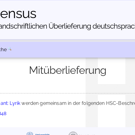
census
dschriftlichen Über­lieferung deutschsprachi
che
Mitüberlieferung
nt: Lyrik
werden gemeinsam in der folgenden HSC-Beschrei
848