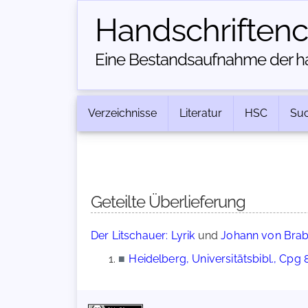
Handschriften­
Eine Bestandsaufnahme der han
Verzeichnisse
Literatur
HSC
Su
Geteilte Überlieferung
Der Litschauer: Lyrik
und
Johann von Braba
■
Heidelberg, Universitätsbibl., Cpg 