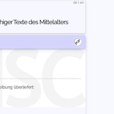
de
|
en
ger Texte des Mittelalters
bung überliefert: