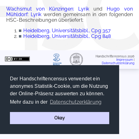
Wachsmut von Künzingen: Lyrik
und
Hugo von
Mühldorf: Lyrik
werden gemeinsam in den folgenden
HSC-Beschreibungen überliefert:
■
Heidelberg, Universitätsbibl., Cpg 357
■
Heidelberg, Universitätsbibl., Cpg 848
Handschriftencensus 2026
Impressum
|
Datenschutzerklärung
Der Handschriftencensus verwendet ein
anonymes Statistik-Cookie, um die Nutzung
der Online-Präsenz auswerten zu können.
Datenschutzerklärung
Mehr dazu in der
Okay