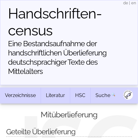
de
|
en
Handschriften­
census
Eine Bestandsaufnahme der
handschriftlichen Über­lieferung
deutschsprachiger Texte des
Mittelalters
Verzeichnisse
Literatur
HSC
Suche
Mitüberlieferung
Geteilte Überlieferung